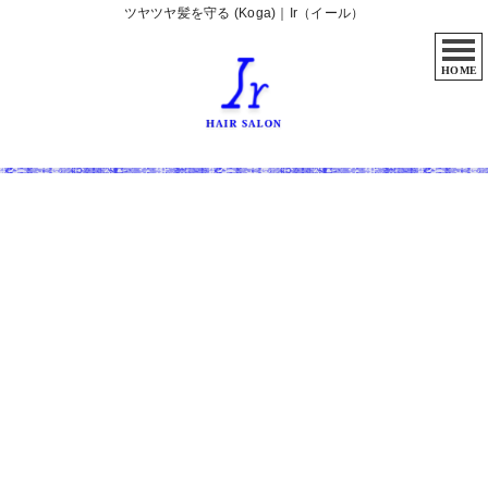
ツヤツヤ髪を守る (Koga)｜Ir（イール）
HOME
Home
News
ブログ
ツヤツヤ髪を守る (Koga)
2020/12/10
ブログ
ツヤツヤ髪を守る (Koga)
肌の乾燥は気にしますが、髪の乾燥ケアはおろそかにな
りがち。